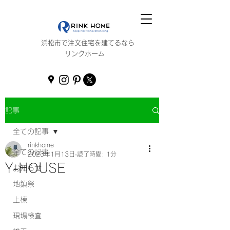
浜松市で注文住宅を建てるなら
リンクホーム
記事
全ての記事
rinkhome
全ての記事
2023年1月13日
読了時間: 1分
Y-HOUSE
お知らせ
地鎮祭
上棟
現場検査