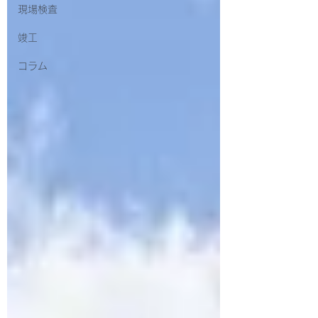
現場検査
竣工
コラム