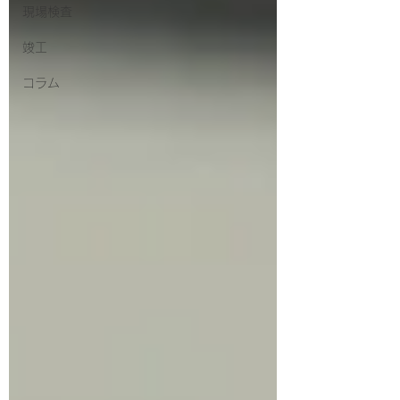
現場検査
竣工
コラム