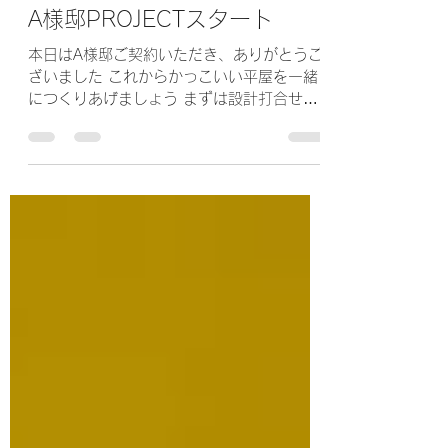
rinkhome
2021年2月22日
読了時間: 1分
A様邸PROJECTスタート
本日はA様邸ご契約いただき、ありがとうご
ざいました これからかっこいい平屋を一緒
につくりあげましょう まずは設計打合せ
宜しくおねがいいたします #注文住宅 #ご契
約