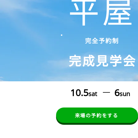
平屋
完全予約制
完成見学会
10.5
6
sat
sun
来場の予約をする