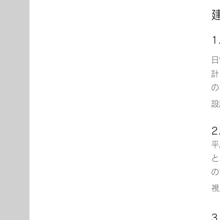
1
日
計
の
設
平
と
の
視