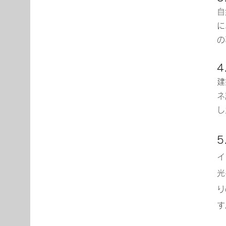
自
に
の
建
ネ
し
イ
光
り