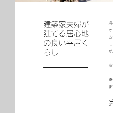
建築家夫婦が
浜
オ
建てる居心地
る
の良い平屋く
モ
らし
が
家
※
ま