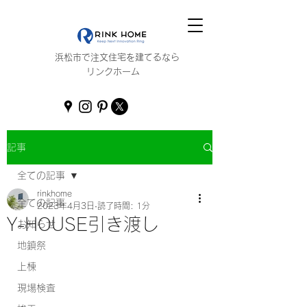
浜松市で注文住宅を建てるなら
リンクホーム
記事
全ての記事
rinkhome
全ての記事
2023年4月3日
読了時間: 1分
Y-HOUSE引き渡し
お知らせ
地鎮祭
上棟
現場検査