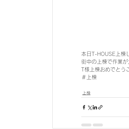
本日T-HOUSE上
街中の上棟で作業が
T様上棟おめでとう
＃上棟
上棟