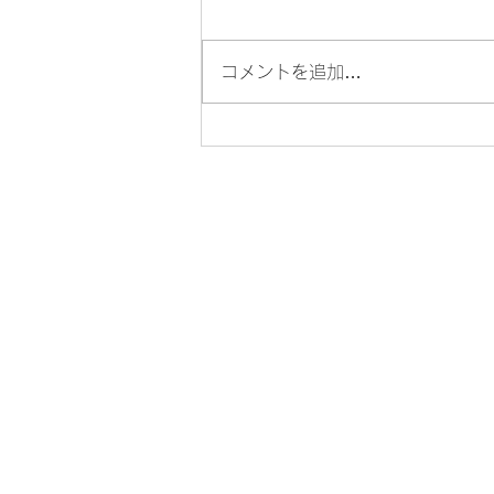
コメントを追加…
地鎮祭＿H-HOUSE