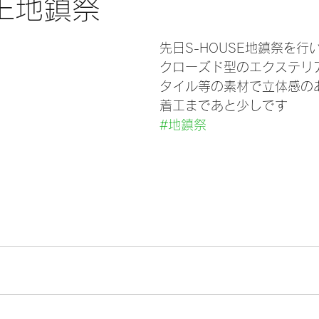
SE地鎮祭
先日S-HOUSE地鎮祭を行
クローズド型のエクステリ
タイル等の素材で立体感の
着工まであと少しです
#地鎮祭