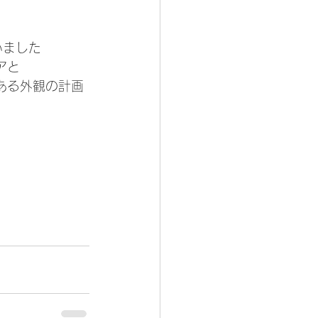
いました
アと
ある外観の計画