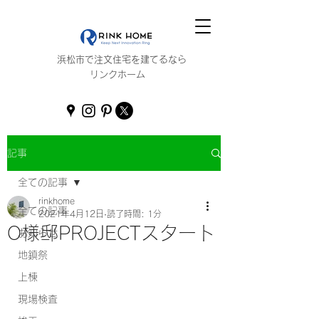
浜松市で注文住宅を建てるなら
リンクホーム
記事
全ての記事
rinkhome
全ての記事
2021年4月12日
読了時間: 1分
O様邸PROJECTスタート
お知らせ
地鎮祭
上棟
現場検査