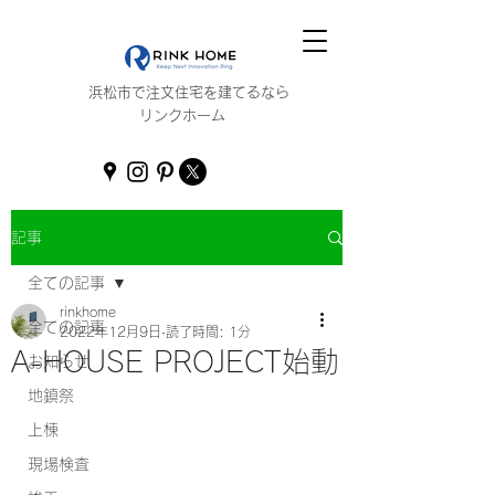
浜松市で注文住宅を建てるなら
リンクホーム
記事
全ての記事
rinkhome
全ての記事
2022年12月9日
読了時間: 1分
A-HOUSE PROJECT始動
お知らせ
地鎮祭
上棟
現場検査