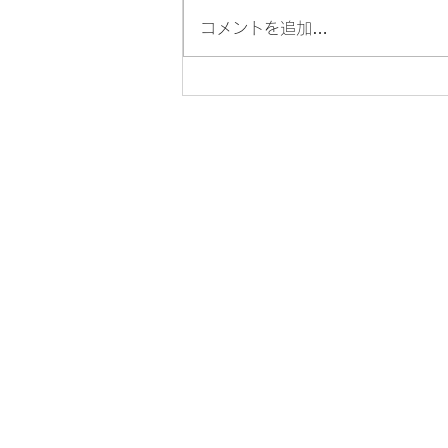
コメントを追加…
リンクホーム注文住宅の利点
- 浜松市でリンクホームを選
ぶ理由