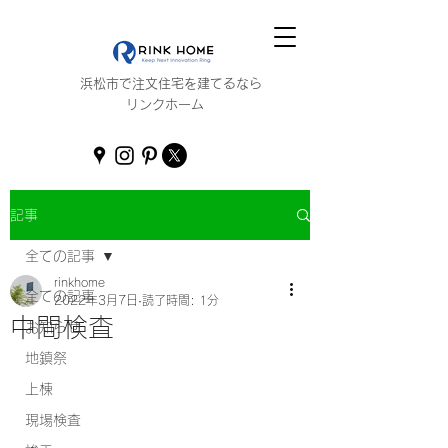
浜松市で注文住宅を建てるなら
リンクホーム
記事
全ての記事
rinkhome
全ての記事
2022年3月7日
読了時間: 1分
中間検査
お知らせ
地鎮祭
上棟
現場検査