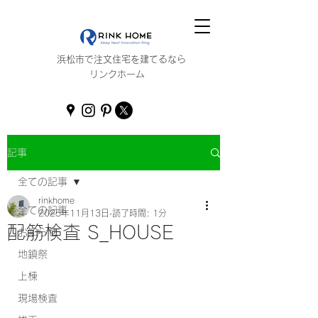
浜松市で注文住宅を建てるなら
リンクホーム
記事
全ての記事
rinkhome
全ての記事
2025年11月13日
読了時間: 1分
配筋検査 S_HOUSE
お知らせ
地鎮祭
上棟
現場検査