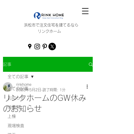
浜松市で注文住宅を建てるなら
リンクホーム
記事
全ての記事
rinkhome
全ての記事
2023年5月2日
読了時間: 1分
リンクホームのGW休み
お知らせ
のお知らせ
地鎮祭
上棟
現場検査