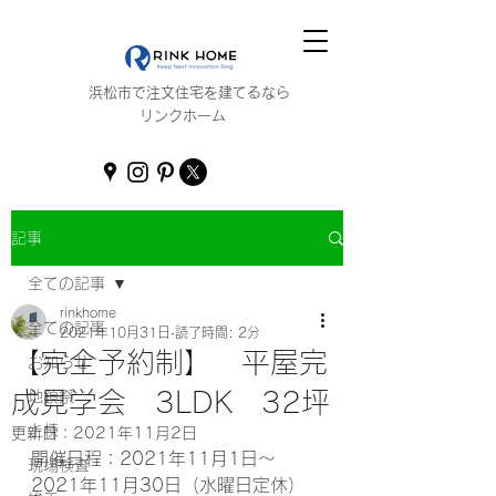
浜松市で注文住宅を建てるなら
リンクホーム
記事
全ての記事
rinkhome
全ての記事
2021年10月31日
読了時間: 2分
【完全予約制】 平屋完
お知らせ
成見学会 3LDK 32坪
地鎮祭
上棟
更新日：
2021年11月2日
開催日程：2021年11月1日～
現場検査
2021年11月30日（水曜日定休）