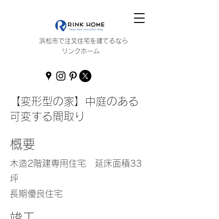
浜松市で注文住宅を建てるなら
リンクホーム
【変形型の家】中庭のある
可変する間取り
概要
木造2階建専用住宅 延床面積33
坪
長期優良住宅
竣工