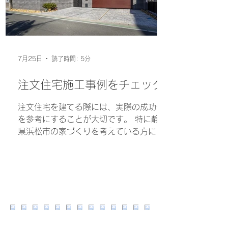
リンクホームの注文住宅は、お客様のラ
イフスタイルや予算に合わせた自由設計
が特徴です。これにより、住む方一人ひ
とりの希望を反映した理想の住まいを実
現できます。 自由設計の柔軟性 間取り
7月25日
読了時間: 5分
や設備、デザインまで細かくカスタマイ
ズ可能です。例えば、子育て世代には安
注文住宅施工事例をチェック
全性を重視した設計、高齢者にはバリア
フリー対応など、生活に合わせた提案が
注文住宅を建てる際には、実際の成功例
受けられます。 高性能な住宅性能 断熱
を参考にすることが大切です。 特に静岡
性や耐震性に優れた素材と工法を採用。
県浜松市の家づくりを考えている方にと
浜松市の気候に適した快適な住環境を提
っては、地域の特性や住環境に合った施
供します。夏は涼しく、冬は暖かい家は
工事例を見ることで、より具体的なイメ
光熱費の節約にもつながります。 長期的
ージが湧きやすくなります。 今回は、注
なサポート体制 建てた後も定期点検やメ
文住宅の成功例を中心に、ポイントや選
ンテナンスの相談が可能です。長く安心
び方のコツをわかりやすくご紹介いたし
して住み続けられるよう、アフタ
ます。 注文住宅施工事例の特徴 浜松市
の中でも自然環境と都市機能がバランス